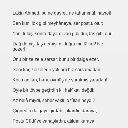
Lâkin Ahmed, bu ne gayret, ne tahammül, hayret!
Sen kunl lök gibi meyhâneye, ser postu, otur;
Yan, tutuş, sonra dayan: Dağ gibi dur, taş gibi dur!
Dağ demiş, taş demişim, doğru mu lâkin? Ne
gezer!
Onu bir zelzele sarsar, bunu bir dalga ezer.
Seni kaç zelzeledir yokladı hiç sarsamadan;
Koca arslan, hani, övmüş de yaratmış yaradan!
Öyle bir tövbe geçirdin ki, hakîkat, değdi;
Az belâ mıydı, seher vakti, o tûfan neydi?
Çiğnedin dalgayı, girdâbı çıkardın daraya;
Postu Cûdî´ye yanaştırdın, atıldın karaya.