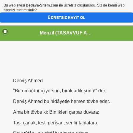
Bu web sitesi
Bedava-Sitem.com
ile ücretsiz oluşturuldu. Siz de kendi web
sitenizi ister misiniz?
ÜCRETSIZ KAYIT OL
Menzil (TASAVVUF ADRESİNİZ) SiLSiLE
Derviş Ahmed
"Bir ömürdür içiyorsun, bırak artık şunu!" der;
Derviş Ahmed bu hidâyetle hemen tövbe eder.
Ama bir tövbe ki: Binlikleri çarpar duvara;
Tas, çanak, testi perîşan, serilir tahtalara.