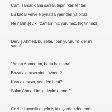
Camı sarsar, damı sarsar, tepinirken ter ter!
Bu kadar velvele oynatsa yerinden ya biraz,
Ne harın şey ki "zaman" hiç yürümez, hiç tınmaz!
Derviş Ahmed, bu sefer, "ben yürürüm!" der mi
sana!
"Aman Ahmed´im, bana baksana!
Bozacak mısın yine tövbeni?
Kıracak mısın, yeniden beni?
Sakın Ahmed´im, gideyim deme. "
Cezbe kuvvetlice gelmiş ki dışardan dedeme,