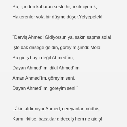
Bu, içinden kabaran sesle hiç irkilmiyerek,
Hakerenler yola bir düşme düşer.Yelyepelek!
"Derviş Ahmed! Gidiyorsun ya, sakın sapma sola!
İşte bak dirseğe geldin, göreyim şimdi: Mola!
Bu gidiş hayır değil Ahmed´im,
Dayan Ahmed´im, dikil Ahmed´im!
Aman Ahmed´im, göreyim seni,
Dayan Ahmed´im, göreyim seni!"
Lâkin aldırmıyor Ahmed, cereyanlar müdhiş;
Karnı irkilse, bacaklar gidecelş hem ne gidiş!