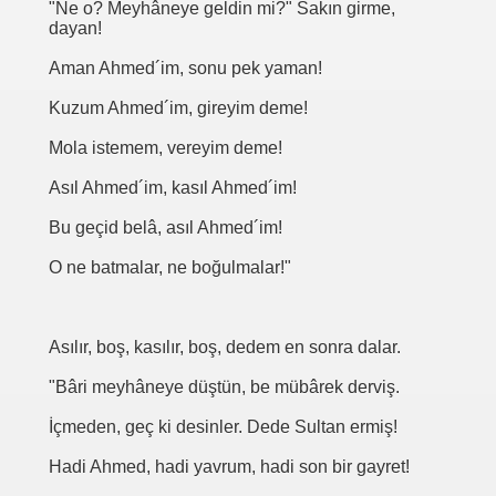
"Ne o? Meyhâneye geldin mi?" Sakın girme,
dayan!
Aman Ahmed´im, sonu pek yaman!
Kuzum Ahmed´im, gireyim deme!
Mola istemem, vereyim deme!
Asıl Ahmed´im, kasıl Ahmed´im!
Bu geçid belâ, asıl Ahmed´im!
O ne batmalar, ne boğulmalar!"
Asılır, boş, kasılır, boş, dedem en sonra dalar.
"Bâri meyhâneye düştün, be mübârek derviş.
İçmeden, geç ki desinler. Dede Sultan ermiş!
Hadi Ahmed, hadi yavrum, hadi son bir gayret!