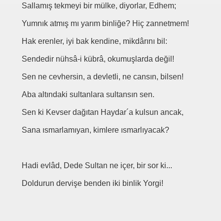
Sallamış tekmeyi bir mülke, diyorlar, Edhem;
Yumnık atmış mı yarım binliğe? Hiç zannetmem!
Hak erenler, iyi bak kendine, mikdârını bil:
Sendedir nühsâ-i kübrâ, okumuşlarda değil!
Sen ne cevhersin, a devletli, ne cansın, bilsen!
Aba altındaki sultanlara sultansın sen.
Sen ki Kevser dağıtan Haydar´a kulsun ancak,
Sana ısmarlamıyan, kimlere ısmarlıyacak?
Hadi evlâd, Dede Sultan ne içer, bir sor ki...
Doldurun dervişe benden iki binlik Yorgi!