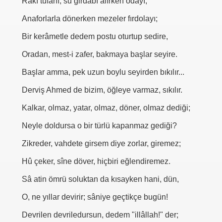
Rakı tûfânı, su girdâbı alırken odayı;
Anaforlarla dönerken mezeler fırdolayı;
Bir kerâmetle dedem postu oturtup sedire,
Oradan, mest-i zafer, bakmaya başlar seyire.
Başlar amma, pek uzun boylu seyirden bıkılır...
Derviş Ahmed de bizim, öğleye varmaz, sıkılır.
Kalkar, olmaz, yatar, olmaz, döner, olmaz dediği;
Neyle doldursa o bir türlü kapanmaz gediği?
Zikreder, vahdete girsem diye zorlar, giremez;
Hû çeker, sîne döver, hiçbiri eğlendiremez.
Sâ atin ömrü soluktan da kısayken hani, dün,
O, ne yıllar devirir; sâniye geçtikçe bugün!
Devrilen devriledursun, dedem "illâllah!" der;