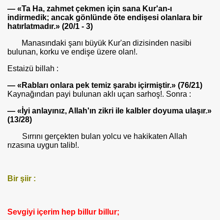
— «Ta Ha, zahmet çekmen için sana Kur'an-ı
indirmedik; ancak gönlünde öte endişesi olanlara bir
hatırlatmadır.» (20/1 - 3)
Manasındaki şanı büyük Kur'an dizisinden nasibi
bulunan, korku ve endişe üzere olan!.
Estaizü billah :
— «Rabları onlara pek temiz şarabı içirmiştir.» (76/21)
Kaynağından payi bulunan aklı uçan sarhoş!. Sonra :
— «İyi anlayınız, Allah'ın zikri ile kalbler doyuma ulaşır.»
(13/28)
Sırrını gerçekten bulan yolcu ve hakikaten Allah
rızasına uygun talib!.
Bir şiir :
Sevgiyi içerim hep billur billur;