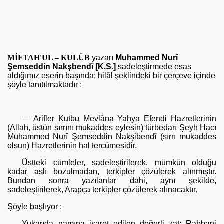
MİFTAH'UL – KULÛB
yazarı
Muhammed Nurî
Şemseddin Nakşbendî [K.S.]
sadeleştirmede esas
aldığımız eserin başında; hilâl şeklindeki bir çerçeve içinde
şöyle tanıtılmaktadır :
— Arifler Kutbu Mevlâna Yahya Efendi Hazretlerinin
(Allah, üstün sırrını mukaddes eylesin) türbedarı Şeyh Hacı
Muhammed Nurî Şemseddin Nakşibendî (sırrı mukaddes
olsun) Hazretlerinin hal tercümesidir.
Üstteki cümleler, sadeleştirilerek, mümkün olduğu
kadar aslı bozul­madan, terkipler çözülerek alınmıştır.
Bundan sonra yazılanlar dahi, aynı şekilde,
sadeleştirilerek, Arapça terkipler çözülerek alınacaktır.
Şöyle başlıyor :
Yukarıda namına işaret edilen değerli zat; Rabbani