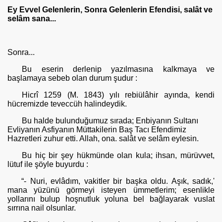
Ey Evvel Gelenlerin, Sonra Gelenlerin Efendisi, salât ve
selâm sana...
Sonra...
Bu eserin derlenip yazılmasına kalkmaya ve
başlamaya sebeb olan durum şudur :
Hicrî 1259 (M. 1843) yılı rebiülâhir ayında, kendi
hücremizde tevec­cüh halindeydik.
Bu halde bulunduğumuz sırada; Enbiyanın Sultanı
Evliyanın Asfiyanın Müttakilerin Baş Tacı Efendimiz
Hazretleri zuhur etti. Allah, ona. salât ve selâm eylesin.
Bu hiç bir şey hükmünde olan kula; ihsan, mürüvvet,
lütuf ile şöyle buyurdu :
“- Nuri, evlâdım, vakitler bir başka oldu. Aşık, sadık,'
mana yüzünü görmeyi isteyen ümmetlerim; esenlikle
yollarını bulup hoşnutluk yoluna bel bağlayarak vuslat
sırrına nail olsunlar.