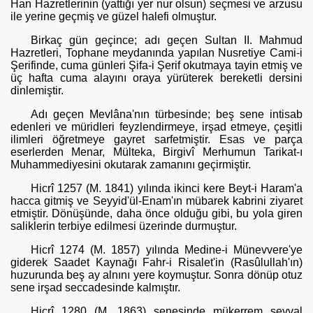
Han Hazretlerinin (yattığı yer nur olsun) seçmesi ve arzusu
ile yerine geçmiş ve güzel halefi olmuştur.
Birkaç gün geçince; adı geçen Sultan II. Mahmud
Hazretleri, Tophane meydanın­da yapılan Nusretiye Cami-i
Şerifinde, cuma günleri Şifa-i Şerif okutma­ya tayin etmiş ve
üç hafta cuma alayını oraya yürüterek bereketli der­sini
dinlemiştir.
Adı geçen Mevlâna'nın türbesinde; beş sene intisab
edenleri ve müridleri feyzlendirmeye, irşad etmeye, çeşitli
ilimleri öğretmeye gayret sarfetmiştir. Esas ve parça
eserlerden Menar, Mülteka, Birgivî Merhu­mun Tarikat-ı
Muhammediyesini okutarak zamanını geçirmiştir.
Hicrî 1257 (M. 1841) yılında ikinci kere Beyt-i Haram'a
hacca gitmiş ve Seyyid'ül-Enam'ın mübarek kabrini ziyaret
etmiştir. Dönüşünde, daha önce olduğu gibi, bu yola giren
saliklerin terbiye edilmesi üzerinde dur­muştur.
Hicrî 1274 (M. 1857) yılında Medine-i Münevvere'ye
giderek Saadet Kaynağı Fahr-i Risalet'in (Rasûlullah'ın)
huzurunda beş ay alnını yere koymuştur. Sonra dönüp otuz
sene irşad seccadesinde kalmıştır.
Hicrî 1280 (M. 1863) senesinde mükerrem şevval