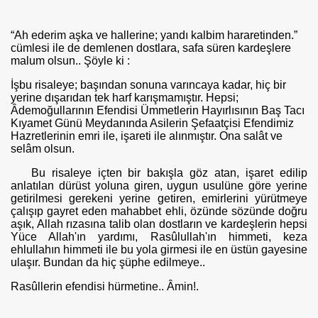
“Ah ederim aşka ve hallerine; yandı kalbim hararetinden.”
cümlesi ile de demlenen dostlara, safa süren kardeşlere
malum olsun.. Şöyle ki :
İşbu risaleye; başından sonuna varıncaya kadar, hiç bir
yerine dışarıdan tek harf karışmamıştır. Hepsi;
Âdemoğullarının Efendisi Ümmetlerin Hayırlısının Baş Tacı
Kıyamet Günü Meydanında Asilerin Şefaatçisi Efendimiz
Hazretlerinin emri ile, işareti ile alınmıştır. Ona salât ve
selâm olsun.
Bu risaleye içten bir bakışla göz atan, işaret edilip
anlatılan dürüst yoluna giren, uygun usulüne göre yerine
getirilmesi gerekeni yerine geti­ren, emirlerini yürütmeye
çalışıp gayret eden mahabbet ehli, özünde sö­zünde doğru
aşık, Allah rızasına talib olan dostların ve kardeşlerin hepsi
Yüce Allah'ın yardımı, Rasûlullah'ın himmeti, keza
ehlullahın himmeti ile bu yola girmesi ile en üstün gayesine
ulaşır. Bundan da hiç şüphe edil­meye..
Rasûllerin efendisi hürmetine.. Âmin!.