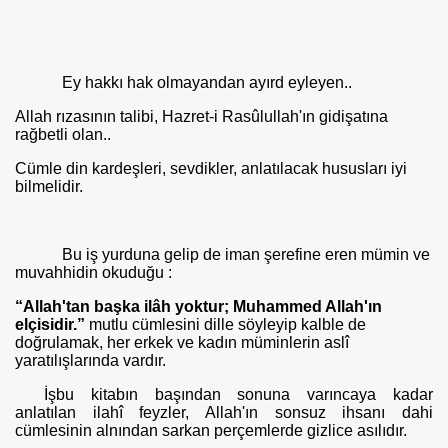
Ey hakkı hak olmayandan ayırd eyleyen..
Allah rızasının talibi, Hazret-i Rasûlullah'ın gidişatına
rağbetli olan..
Cümle din kardeşleri, sevdikler, anlatılacak hususları iyi
bilmelidir.
Bu iş yurduna gelip de iman şerefine eren mümin ve
muvahhidin okuduğu :
“Allah'tan başka ilâh yoktur; Muhammed Allah'ın
elçisidir.”
mutlu cümlesini dille söyleyip kalble de
doğrulamak, her erkek ve ka­dın müminlerin aslî
yaratılışlarında vardır.
İşbu kitabın başından sonuna varıncaya kadar
anlatılan ilahî feyzler, Allah'ın sonsuz ihsanı dahi
cümlesinin alnından sarkan perçemlerde gizlice asılıdır.