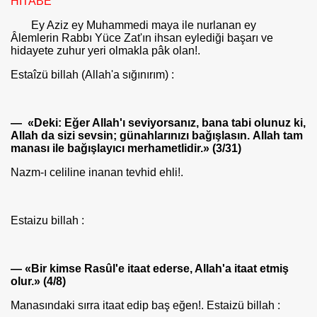
HİTABE
Ey Aziz ey Muhammedi maya ile nurlanan ey
Âlemlerin Rabbı Yüce Zat'ın ihsan eylediği başarı ve
hidayete zuhur yeri olmakla pâk olan!.
Estaîzü billah (Allah'a sığınırım) :
— «Deki:
Eğer Allah'ı seviyorsanız, bana tabi olunuz ki,
Allah da sizi sev­sin; günahlarınızı bağışlasın.
Allah tam
manası ile bağışlayıcı merhametlidir.» (3/31)
Nazm-ı celiline inanan tevhid ehli!.
Estaizu billah :
— «Bir kimse Rasûl'e itaat ederse, Allah'a itaat etmiş
olur.» (4/8)
Manasındaki sırra itaat edip baş eğen!. Estaizü billah :