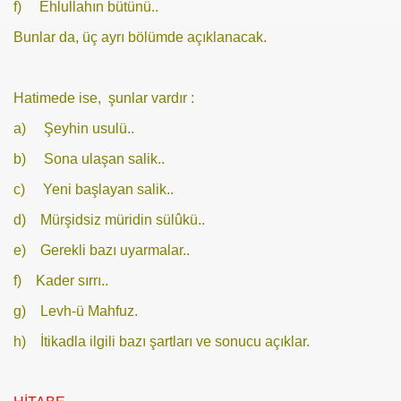
f) Ehlullahın bütünü..
Bunlar da, üç ayrı bölümde açıklanacak.
Hatimede ise, şunlar vardır :
a) Şeyhin usulü..
b) Sona ulaşan salik..
c) Yeni başlayan salik..
d) Mürşidsiz müridin sülûkü..
e) Gerekli bazı uyarmalar..
f) Kader sırrı..
g) Levh-ü Mahfuz.
h)
İtikadla ilgili bazı şartları ve sonucu açıklar.