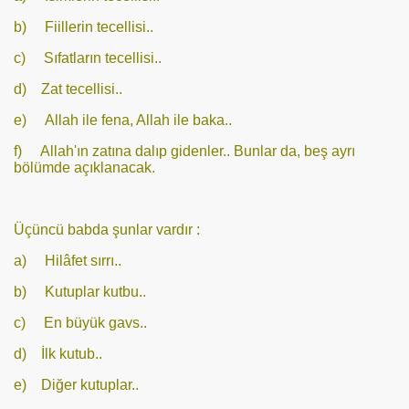
b) Fiillerin tecellisi..
c) Sıfatların tecellisi..
d) Zat tecellisi..
e) Allah ile fena, Allah ile baka..
f) Allah'ın zatına dalıp gidenler.. Bunlar da, beş ayrı
bölümde açıklanacak.
Üçüncü babda şunlar vardır :
a) Hilâfet sırrı..
b) Kutuplar kutbu..
c) En büyük gavs..
d) İlk kutub..
e) Diğer kutuplar..