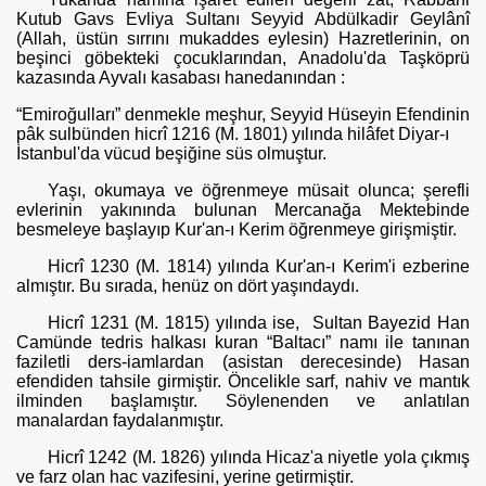
Kutub Gavs Ev­liya Sultanı Seyyid Abdülkadir Geylânî
(Allah, üstün sırrını mukaddes eylesin) Hazretlerinin, on
beşinci göbekteki çocuklarından, Anadolu'da Taşköprü
kazasında Ayvalı kasabası hanedanından :
“Emiroğulları” denmekle meşhur, Seyyid Hüseyin Efendinin
pâk sulbünden hicrî 1216 (M. 1801) yılında hilâfet Diyar-ı
İstanbul'da vücud beşiğine süs ol­muştur.
Yaşı, okumaya ve öğrenmeye müsait olunca; şerefli
evlerinin yakı­nında bulunan Mercanağa Mektebinde
besmeleye başlayıp Kur'an-ı Kerim öğrenmeye girişmiştir.
Hicrî 1230 (M. 1814) yılında Kur'an-ı Kerim'i ezberine
almıştır. Bu sırada, henüz on dört yaşındaydı.
Hicrî 1231 (M. 1815) yılında ise, Sultan Bayezid Han
Camünde ted­ris halkası kuran “Baltacı”
namı ile tanınan
faziletli ders-iamlardan (asistan derecesinde) Hasan
efendiden tahsile girmiştir.
Ö
ncelikle sarf, nahiv ve mantık
ilminden başlamıştır. Söylenenden ve anlatılan
manalardan faydalanmıştır.
Hicrî 1242 (M. 1826) yılında Hicaz'a niyetle yola çıkmış
ve farz olan hac vazifesini, yerine getirmiştir.