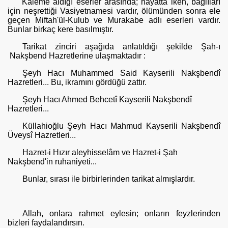
Kaleme aldığı eserler arasında; hayatta iken, bağlıları
için neşret­tiği Vasiyetnamesi vardır, ölümünden sonra ele
geçen Miftah'ül-Kulub ve Murakabe adlı eserleri vardır.
Bunlar birkaç kere basılmıştır.
Tarikat zinciri aşağıda anlatıldığı şekilde Şah-ı
Nakşbend Hazretle­rine ulaşmaktadır :
Şeyh Hacı Muhammed Said Kayserili Nakşbendî
Hazretleri... Bu, ikramını gördüğü zattır.
Şeyh Hacı Ahmed Behcetî Kayserili Nakşbendî
Hazretleri...
Küllahioğlu Şeyh Hacı Mahmud Kayserili Nakşbendî
Üveysî Haz­retleri...
Hazret-i Hızır aleyhisselâm ve Hazret-i Şah
Nakşbend'in ruhaniyeti...
Bunlar, sırası ile birbirlerinden tarikat almışlardır.
Allah, onlara rahmet eylesin; onların feyzlerinden
bizleri faydalan­dırsın.