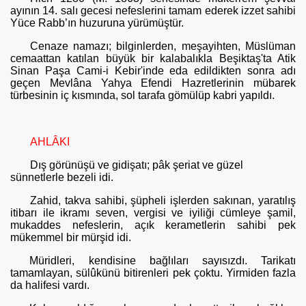
ayının 14. salı ge­cesi nefeslerini tamam ederek izzet sahibi
Yüce Rabb’ın huzuruna yürü­müştür.
Cenaze namazı; bilginlerden, meşayihten, Müslüman
cemaattan ka­tılan büyük bir kalabalıkla Beşiktaş'ta Atik
Sinan Paşa Cami-i Kebir'inde eda edildikten sonra adı
geçen Mevlâna Yahya Efendi Hazretlerinin mübarek
türbesinin iç kısmında, sol tarafa gömülüp kabri yapıldı.
AHLÂKI
Dış görünüşü ve gidişatı; pâk şeriat ve güzel
sünnetlerle bezeli idi.
Zahid, takva sahibi, şüpheli işlerden sakınan, yaratılış
itibarı ile ik­ramı seven, vergisi ve iyiliği cümleye şamil,
mukaddes nefeslerin, açık kerametlerin sahibi pek
mükemmel bir mürşid idi.
Müridleri, kendisine bağlıları sayısızdı. Tarikatı
tamamlayan, sülûkünü bitirenleri pek çoktu. Yirmiden fazla
da halifesi vardı.