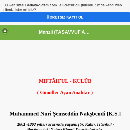
Bu web sitesi
Bedava-Sitem.com
ile ücretsiz oluşturuldu. Siz de kendi web
sitenizi ister misiniz?
ÜCRETSIZ KAYIT OL
Menzil (TASAVVUF ADRESİNİZ) SiLSiLE
MiFTÂH'UL - KULÛB
( Gönüller Açan Anahtar )
Muhammed Nurî Şemseddin Nakşbendî [K.S.]
1801 -1863 yılları arasında yaşamıştır. Kabri, İstanbul -
Beşiktaş'taki Yahya Efendi Dergâhı'ndadır.