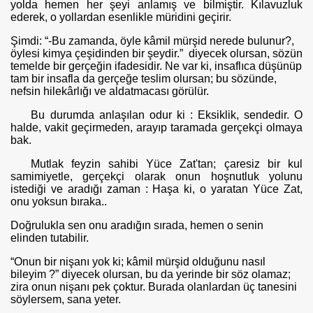
yolda hemen her şeyi anlamış ve bilmiştir. Kılavuzluk
ederek, o yollardan esenlikle müridini geçirir.
Şimdi: “-Bu zamanda, öyle kâmil mürşid nerede bulunur?,
öylesi kimya çeşidinden bir şeydir.” diyecek olursan, sözün
temelde bir gerçeğin ifadesidir. Ne var ki, in­saflıca düşünüp
tam bir insafla da gerçeğe teslim olursan; bu sözünde,
nefsin hilekârlığı ve aldatmacası görülür.
Bu durumda anlaşılan odur ki : Eksiklik, sendedir. O
halde, vakit geçirmeden, arayıp taramada gerçekçi olmaya
bak.
Mutlak feyzin sahibi Yüce Zat'tan; çaresiz bir kul
samimiyetle, ger­çekçi olarak onun hoşnutluk yolunu
istediği ve aradığı zaman : Haşa ki, o yaratan Yüce Zat,
onu yoksun bıraka..
Doğrulukla sen onu aradığın sırada, hemen o senin
elinden tutabilir.
“Onun bir nişanı yok ki; kâmil mürşid olduğunu nasıl
bileyim ?” diyecek olursan, bu da yerinde bir söz olamaz;
zira onun nişanı pek çoktur. Burada olanlardan üç tanesini
söylersem, sana yeter.