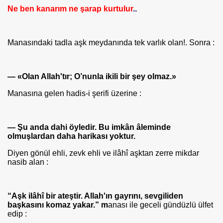
Ne ben kanarım ne şarap kurtulur
..
Manasındaki tadla aşk meydanında tek varlık olan!. Sonra :
— «Olan Allah'tır; O’nunla ikili bir şey olmaz.»
Manasına gelen hadis-i şerifi üzerine :
— Şu anda dahi öyledir. Bu imkân âleminde
olmuşlardan daha ha­rikası yoktur.
Diyen gönül ehli, zevk ehli ve ilâhî aşktan zerre mikdar
nasib alan :
“Aşk ilâhî bir ateştir. Allah'ın gayrını, sevgiliden
başkasını komaz yakar.” m
anası ile geceli gündüzlü ülfet
edip :