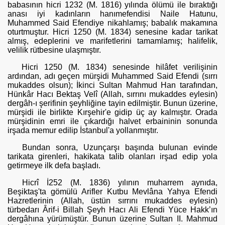
babasının hicri 1232 (M. 1816) yılında ölümü ile bıraktığı
anası iyi kadınların hanımefen­disi Naile Hatunu,
Muhammed Said Efendiye nikahlamış; babalık maka­mına
oturtmuştur. Hicri 1250 (M. 1834) senesine kadar tarikat
almış, edeplerini ve marifetlerini tamamlamış; halifelik,
velilik rütbesine ulaş­mıştır.
Hicri 1250 (M. 1834) senesinde hilâfet verilişinin
ardından, adı ge­çen mürşidi Muhammed Said Efendi (sırrı
mukaddes olsun); İkinci Sul­tan Mahmud Han tarafından,
Hünkâr Hacı Bektaş Velî (Allah, sırrını mukaddes eylesin)
dergâh-ı şerifinin şeyhliğine tayin edilmiştir. Bunun üzerine,
mürşidi ile birlikte Kırşehir'e gidip üç ay kalmıştır. Orada
mürşidinin emri ile çıkardığı halvet erbaininin sonunda
irşada memur edilip İstanbul'a yollanmıştır.
Bundan sonra, Uzunçarşı başında bulunan evinde
tarikata girenleri, hakikata talib olanları irşad edip yola
getirmeye ilk defa başladı.
Hicrî İ252 (M. 1836) yılının muharrem aynıda,
Beşiktaş'ta gömülü Arifler Kutbu Mevlâna Yahya Efendi
Hazretlerinin (Allah, üstün sırrını mukaddes eylesin)
türbedarı Ârif-i Billah Şeyh Hacı Ali Efendi Yüce Hakk’ın
dergâhına yürümüştür. Bunun üzerine Sultan II. Mahmud