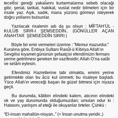
tecellisi gereği yakalarını kurtarmalarına sebeb olacağı
gibi; şeriat, tarikat, hakikat, vuslat nedir bilmeleri için bir
risale yaz. Aşık, sadık, mana yüzünü gör­meyi isteyerek
doğru yollarını bulsunlar.
Yazılacak risalenin adı da şu olsun : MÎFTAH'ÜL -
KULÜB SIRR-I ŞEMSEDDÎN.. (GÖNÜLLER AÇAN
ANAHTAR ŞEMSEDDÎN SIRRI )
Böyle bir emir vermeleri üzerine : “Memur mazurdur.”
Kuralına göre, Enbiya Sultanı Rasûl-ü Kibriya Allah'ın
Sevgilisi kı­yamet gününün şefaatçisi efendimizin fermanı
yerine getirilmesi gereken bir vazifesidir; Allah O’na salât
ve selâm eylesin.
Efendimiz Hazretlerine tabi olmakta, emrini yerine
getirmekte olan bu âciz kul ümmeti; bu risaleye başladı.
Yüce Allah'ın vereceği başarı ile güzel bitmesi için niyaza
geçti.
Bu durumda, kâtibin elindeki kalem, atıcının elindeki
ok ve yay du­rumunda olduğumuzdan; umulan odur ki :
Hatasını, yanlışını af eteği ile okuyanlar örteler. Çünkü :
“El-insan mahallün-nisyan..” (= İnsan unutma yeridir..)