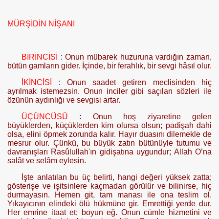
MÜRŞİDİN NİŞANI
BİRİNCİSİ
:
Onun mübarek huzuruna vardığın zaman,
bütün gam­ların gider. İçinde, bir ferahlık, bir sevgi hâsıl olur.
İKİNCİSİ
:
Onun saadet getiren meclisinden hiç
ayrılmak istemez­sin. Onun inciler gibi saçılan sözleri ile
özünün aydınlığı ve sevgisi artar.
ÜÇÜNCÜSÜ
:
Onun hoş ziyaretine gelen
büyüklerden, küçüklerden kim olursa olsun; padişah dahi
olsa, elini öpmek zorunda kalır. Hayır dua­sını dilemekle de
mesrur olur. Çünkü, bu büyük zatın bütünüyle tutumu ve
davranışları Rasûlullah'ın gidişatına uygundur; Allah O’na
salât ve selâm eylesin.
İşte anlatılan bu üç belirti, hangi değeri yüksek zatta;
gösterişe ve işitsinlere kaçmadan görülür ve bilinirse, hiç
durmayasın. Hemen git, tam manası ile ona teslim ol.
Yıkayıcının elindeki ölü hükmüne gir. Emret­tiği yerde dur.
Her emrine itaat et; boyun eğ. Onun cümle hizmetini ve