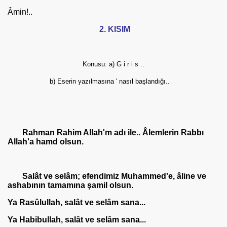
Âmin!..
2. KISIM
Konusu: a) G i r i s ..
b) Eserin yazılmasına ' nasıl başlandığı..
Rahman Rahim Allah'm adı ile.. Âlemlerin Rabbı
Allah'a hamd olsun.
Salât ve selâm; efendimiz Muhammed'e, âline ve
ashabının tamamı­na şamil olsun.
Ya Rasûlullah, salât ve selâm sana...
Ya Habibullah, salât ve selâm sana...