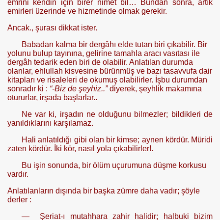
emrini kendin için birer nimet bil… Bundan sonra, artık
emirleri üzerinde ve hizmetinde olmak gerekir.
Ancak., şurası dikkat ister.
Babadan kalma bir dergâhı elde tutan biri çıkabilir. Bir
yolunu bulup tayınına, gelirine tamahla aracı vasıtası ile
dergâh tedarik eden biri de olabilir. Anlatılan durumda
olanlar, ehlullah kisvesine bürünmüş ve bazı ta­savvufa dair
kitapları ve risaleleri de okumuş olabilirler. İşbu durumdan
sonradır ki :
“-Biz de şeyhiz..”
diyerek, şeyhlik makamına
otururlar, irşada başlarlar..
Ne var ki, irşadın ne olduğunu bilmezler; bildikleri de
yanıldıklarını karşılamaz.
Hali anlatıldığı gibi olan bir kimse; aynen kördür. Müridi
zaten kör­dür. İki kör, nasıl yola çıkabilirler!.
Bu işin sonunda, bir ölüm uçurumuna düşme korkusu
vardır.
Anlatılanların dışında bir başka zümre daha vadır; şöyle
derler :
— Şeriat-ı mutahhara zahir halidir; halbuki bizim