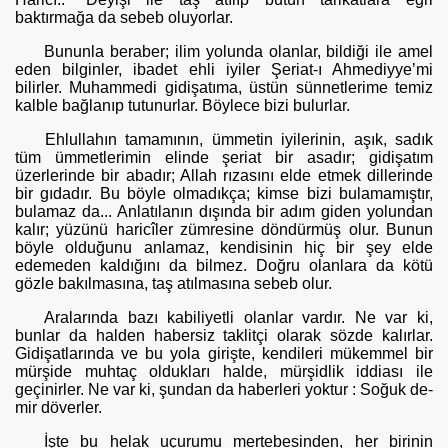
baktırmağa da sebeb olu­yorlar.
Bununla beraber; ilim yolunda olanlar, bildiği ile amel
eden bilgin­ler, ibadet ehli iyiler Şeriat-ı Ahmediyye’mi
bilirler. Muhammedi gidişatı­ma, üstün sünnetlerime temiz
kalble bağlanıp tutunurlar. Böylece bizi bu­lurlar.
Ehlullahın tamamının, ümmetin iyilerinin, aşık, sadık
tüm ümmet­lerimin elinde şeriat bir asadır; gidişatım
üzerlerinde bir abadır; Allah rızasını elde etmek dillerinde
bir gıdadır. Bu böyle olmadıkça; kimse bizi bulamamıştır,
bulamaz da... Anlatılanın dışında bir adım giden yolundan
kalır; yüzünü haricîler zümresine döndürmüş olur. Bunun
böyle olduğu­nu anlamaz, kendisinin hiç bir şey elde
edemeden kaldığını da bilmez. Doğ­ru olanlara da kötü
gözle bakılmasına, taş atılmasına sebeb olur.
Aralarında bazı kabiliyetli olanlar vardır. Ne var ki,
bunlar da hal­den habersiz taklitçi olarak sözde kalırlar.
Gidişatlarında ve bu yola gi­rişte, kendileri mükemmel bir
mürşide muhtaç oldukları halde, mürşidlik iddiası ile
geçinirler. Ne var ki, şundan da haberleri yoktur : Soğuk de­
mir döverler.
İşte bu helak uçurumu mertebesinden, her birinin