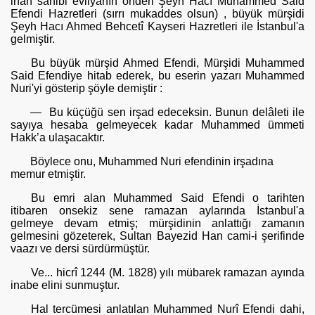
irfan sahibi evliyanın önderi Şeyh Hacı Muhammed Said
Efendi Hazretleri (sırrı mukaddes ol­sun) , büyük mürşidi
Şeyh Hacı Ahmed Behcetî Kayseri Hazretleri ile İs­tanbul'a
gelmiştir.
Bu büyük mürşid Ahmed Efendi, Mürşidi Muhammed
Said Efendiye hitab ederek, bu eserin yazarı Muhammed
Nuri'yi gösterip şöyle demiştir :
— Bu küçüğü sen irşad edeceksin. Bunun delâleti ile
sayıya hesaba gelmeyecek kadar Muhammed ümmeti
Hakk’a ulaşacaktır.
Böylece onu, Muhammed Nuri efendinin irşadına
memur etmiştir.
Bu emri alan Muhammed Said Efendi o tarihten
itibaren onsekiz sene ramazan aylarında İstanbul'a
gelmeye devam etmiş; mürşidinin anlattığı zamanın
gelmesini gözeterek, Sultan Bayezid Han cami-i şerifin­de
vaazı ve dersi sürdürmüştür.
Ve... hicrî 1244 (M. 1828) yılı mübarek ramazan ayında
inabe elini sunmuştur.
Hal tercümesi anlatılan Muhammed Nurî Efendi dahi,