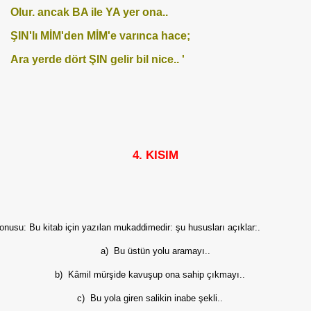
Olur. ancak BA ile YA yer ona..
ŞIN'lı MİM'den MİM'e varınca hace;
Ara yerde dört ŞIN gelir bil nice.. '
4. KISIM
onusu: Bu kitab için yazılan mukad­dimedir: şu hususları açıklar:.
a) Bu üstün yolu aramayı..
b) Kâmil mürşide kavuşup ona sahip çıkmayı..
c) Bu yola giren salikin inabe şekli..