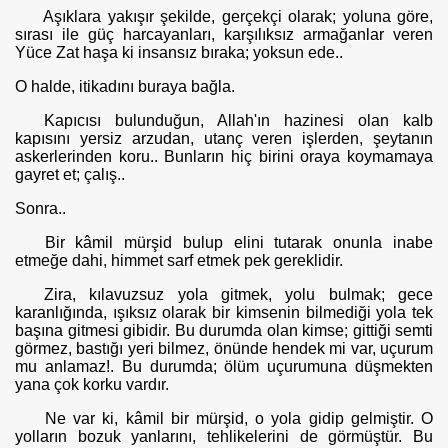
Aşıklara yakışır şekilde, gerçekçi olarak; yoluna göre,
sırası ile güç harcayanları, karşılıksız armağanlar veren
Yüce Zat haşa ki insansız bı­raka; yoksun ede..
O halde, itikadını buraya bağla.
Kapıcısı bulunduğun, Allah'ın hazinesi olan kalb
kapısını yersiz ar­zudan, utanç veren işlerden, şeytanın
askerlerinden koru.. Bunların hiç birini oraya koymamaya
gayret et; çalış..
Sonra..
Bir kâmil mürşid bulup elini tutarak onunla inabe
etmeğe dahi, him­met sarf etmek pek gereklidir.
Zira, kılavuzsuz yola gitmek, yolu bulmak; gece
karanlığında, ışıksız olarak bir kimsenin bilmediği yola tek
başına gitmesi gibidir. Bu durumda olan kimse; gittiği semti
görmez, bastığı yeri bilmez, önünde hendek mi var, uçurum
mu anlamaz!. Bu durumda; ölüm uçurumuna düşmekten
ya­na çok korku vardır.
Ne var ki, kâmil bir mürşid, o yola gidip gelmiştir. O
yolların bozuk yanlarını, tehlikelerini de görmüştür. Bu