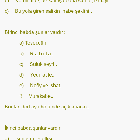
b) Kâmil mürşide kavuşup ona sahib çıkmayı..
c) Bu yola giren salikin inabe şeklini..
Birinci babda şunlar vardır :
a) Teveccüh..
b) R a b ı t a ..
c) Sülük seyri..
d) Yedi latife..
e) Nefiy ve isbat..
f) Murakabe..
Bunlar, dört ayrı bölümde açıklanacak.
İkinci babda şunlar vardır :
a) İsimlerin tecellisi..