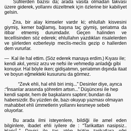
Sûfilerden bazısı da; arada vasıta olmadan takvası
üzere giderek, yollarını düzeltmek için özlerine bir kabiliyet
gelsin.
Zira, bir alay kimseler vardır ki; ehlullah kisvesini
giymiş, kemer bağlamış, başına taç giymiş, şeriatıma da
itibar etmemiş durumdadır. Geçen halinden ve
tecellisinden söz ederek; ehlullahın yazdıkları risale­lerden
ve şiirlerden ezberleyip meclis-meclis gezip o hallerden
dem vu­rurlar.
— Kal ile hal ettim. (Söz ederek manaya erdim.) Kıyası ile;
kendi akıl, yersiz arzu ve nefsi ile vehmedip anladığı gibi
konuşur. Hal böyle iken; gidişatımın, şeriatımın dışında itaat
ve boyun eğmekteki kusurunu da görmez.
“Zevk ehli, hal ehli biri imiş...” Desinler diye, ayrıca
:“İnsanlar arasında şöhretim artsın...” Düşüncesi ile hep
kendi sapıtır, hem de başkalarını saptırır; bundan da
habersizdir. Bu yüzden de, bazı okuyup yazması olmayan
mahabbet ehli ümmetlerin yollarını kesmeye sebeb
oluyorlar.
Bu arada ilmi isteyenlere, bildiği ile amel eden
bilginlere, ibadet ehli iyilere de : “Tarikattan nasipsiz..
Haricî..” Deyişi ile taş atılıp bütün tarikatlara eğri